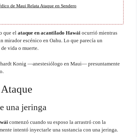
Médico de Maui Relata Ataque en Sendero
do que el
ataque en acantilado Hawái
ocurrió mientras
un mirador escénico en Oahu. Lo que parecía un
 de vida o muerte.
Gerhardt Konig —anestesiólogo en Maui— presuntamente
o.
 Ataque
e una jeringa
awái
comenzó cuando su esposo la arrastró con la
mente intentó inyectarle una sustancia con una jeringa.