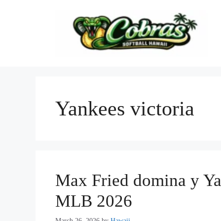
Skip
to
content
Yankees victoria
Max Fried domina y Ya
MLB 2026
March 26, 2026
by
Hawaii