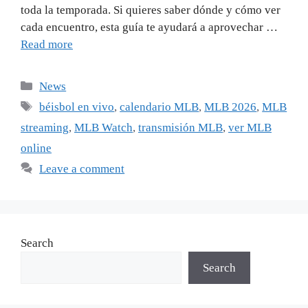
toda la temporada. Si quieres saber dónde y cómo ver
cada encuentro, esta guía te ayudará a aprovechar …
Read more
Categories
News
Tags
béisbol en vivo
,
calendario MLB
,
MLB 2026
,
MLB
streaming
,
MLB Watch
,
transmisión MLB
,
ver MLB
online
Leave a comment
Search
Search